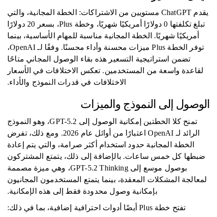
يقدم ChatGPT مستويين من الاشتراكات: الخطة المجانية، والتي
تبلغ تكلفتها 0 دولارًا أمريكيًا شهريًا، وخطة Plus، بسعر 20 دولارًا
أمريكيًا شهريًا. الخطة المجانية مناسبة للمهام الأساسية، بينما
توفر الخطة Plus ميزات محسنة وأداء محسنًا. وفقًا لـ OpenAI،
تضمن استراتيجية التسعير هذه بقاء الوصول المجاني متاحًا
لقاعدة واسعة من المستخدمين. تعكس الاختلافات في الأسعار
الاختلافات في قدرات النموذج والأداء.
الوصول إلى النموذج والميزات
تمنح كلا الخطتين إمكانية الوصول إلى GPT-5.2، وهو النموذج
الرائد لـ OpenAI اعتبارًا من أوائل عام 2026. ومع ذلك، تفرض
الخطة المجانية حدود استخدام أكثر صرامة، والتي يتم إعادة
ضبطها كل خمس ساعات. بالإضافة إلى ذلك، يتمتع المشتركون
بوصول موسع إلى GPT-5.2 Thinking، وهي ميزة مصممة
لمعالجة المشكلات المعقدة، بينما يتمتع المستخدمون المجانيون
بإمكانية وصول محدودة فقط إلى هذه الإمكانية.
تفتح خطة Plus أيضًا أدوات احترافية إضافية، بما في ذلك: