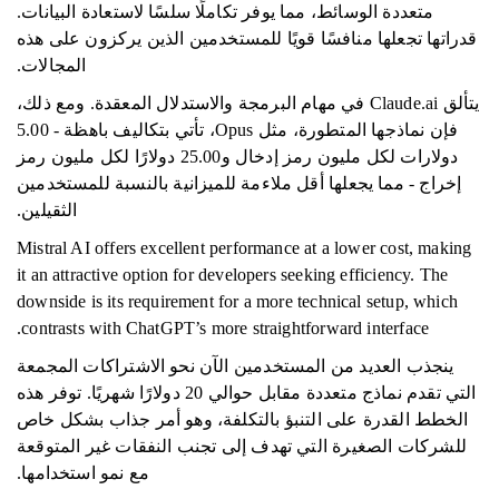
متعددة الوسائط، مما يوفر تكاملًا سلسًا لاستعادة البيانات.
قدراتها تجعلها منافسًا قويًا للمستخدمين الذين يركزون على هذه
المجالات.
يتألق Claude.ai في مهام البرمجة والاستدلال المعقدة. ومع ذلك،
فإن نماذجها المتطورة، مثل Opus، تأتي بتكاليف باهظة - 5.00
دولارات لكل مليون رمز إدخال و25.00 دولارًا لكل مليون رمز
إخراج - مما يجعلها أقل ملاءمة للميزانية بالنسبة للمستخدمين
الثقيلين.
Mistral AI offers excellent performance at a lower cost, making
it an attractive option for developers seeking efficiency. The
downside is its requirement for a more technical setup, which
contrasts with ChatGPT’s more straightforward interface.
ينجذب العديد من المستخدمين الآن نحو الاشتراكات المجمعة
التي تقدم نماذج متعددة مقابل حوالي 20 دولارًا شهريًا. توفر هذه
الخطط القدرة على التنبؤ بالتكلفة، وهو أمر جذاب بشكل خاص
للشركات الصغيرة التي تهدف إلى تجنب النفقات غير المتوقعة
مع نمو استخدامها.