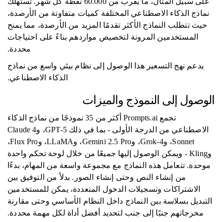
على سبيل المثال، ما يقرب من 60.000 نقطة كل شهر. تستهلك
نماذج الذكاء الاصطناعي المختلفة كميات متفاوتة من الأرصدة،
حيث تتطلب النماذج الأكثر تقدمًا المزيد من الأرصدة، مما يمنح
المستخدمين المرونة لتخصيص مواردهم بناءً على احتياجات
محددة.
يدعم نهج التسعير هذا الوصول إلى نظام بيئي واسع من نماذج
الذكاء الاصطناعي.
الوصول إلى النموذج والميزات
تجمع Prompts.ai أكثر من 35 نموذجًا من نماذج الذكاء
الاصطناعي من الدرجة الأولى - بما في ذلك GPT-5، وClaude 4
Sonnet، وGrok-4، وGemini 2.5 Pro، وLLaMA، وFlux Pro،
وKling - ويمكن الوصول إليها جميعًا من خلال لوحة تحكم واحدة
موحدة. تتعامل هذه النماذج مع مجموعة واسعة من المهام، بدءًا
من إنشاء النص وحتى إنشاء الصور. بدلاً من التوفيق بين
الاشتراكات وتسجيلات الدخول المتعددة، يمكن للمستخدمين
التبديل بسلاسة بين النماذج داخل النظام الأساسي وحتى مقارنة
مخرجاتهم جنبًا إلى جنب لتحديد أفضل أداة لكل مهمة محددة.