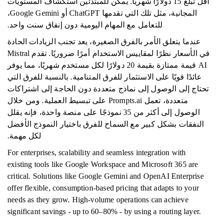
أقل تبلغ 15 دولارًا شهريًا. يمكن للمبتدئين استكشاف المستويات
المجانية، مثل تلك التي تقدمها ChatGPT أو Google Gemini،
للتعامل مع المهام اليومية دون إنفاق سنت واحد.
عندما يتعلق الأمر بالفرق الصغيرة، يعد تجنب الزيادات الحادة
في الأسعار نظرًا لمقاييس الاستخدام أمرًا ضروريًا. تقدم Mistral
AI قيمة ممتازة بقيمة 20 دولارًا لكل مستخدم شهريًا، مما يوفر
عائدًا قويًا على الاستثمار للفرق المتنامية. بالنسبة للفرق التي
تحتاج إلى الوصول إلى نماذج متعددة دون الحاجة إلى اشتراكات
متعددة، تعمل Prompts.ai على تبسيط العملية. ومن خلال
الوصول إلى أكثر من 35 نموذجًا على منصة واحدة، فإنه يقلل
النفقات بشكل كبير مع السماح للفرق باختيار النموذج الأفضل
لكل مهمة.
For enterprises, scalability and seamless integration with
existing tools like Google Workspace and Microsoft 365 are
critical. Solutions like Google Gemini and OpenAI Enterprise
offer flexible, consumption-based pricing that adapts to your
needs as they grow. High-volume operations can achieve
significant savings - up to 60–80% - by using a routing layer.