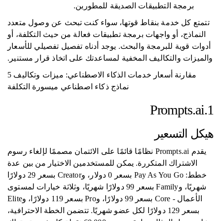
برمجة التطبيقات الصديقة للمطورين.
تتمتع كل خدمة بنقاط قوتها، سواء كنت تبحث عن وصول متعدد
النماذج، أو واجهات برمجة تطبيقات فعالة من حيث التكلفة، أو
أدوات قوية للبرمجة والبحث. يوجد أدناه تفصيل تفصيلي للأسعار
والميزات والتكاليف المخفية لمساعدتك على اتخاذ قرار مستنير.
مقارنة أسعار خدمات الذكاء الاصطناعي: ميزات وتكاليف 5
نماذج ذكاء اصطناعي ميسورة التكلفة
1.Prompts.ai
هيكل التسعير
يقدم Prompts.ai نظامًا قائمًا على الائتمان مصممًا لإلغاء رسوم
الاشتراك المتكررة. يمكن للمستخدمين الاختيار من بين عدة
خطط: Pay As You Go بسعر 0 دولار، وCreator بسعر 29 دولارًا
شهريًا، وFamily بسعر 99 دولارًا شهريًا، وثلاثة خيارات لمستوى
الأعمال - Core بسعر 99 دولارًا، وPro بسعر 119 دولارًا، وElite
بسعر 129 دولارًا لكل عضو شهريًا. تتضمن الخطة الاحترافية،