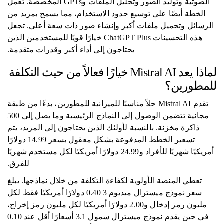
الصوتية وتوليد الصور وتحليل الملفات وGPTs المخصصة. تعمل
الخطة أيضًا على توسيع حدود الاستخدام، مما يسمح بمزيد من
الرسائل وتحميل ملفات أكبر وإنشاء صور ذات سعة أعلى. تجعل
هذه التحسينات ChatGPT Plus خيارًا قويًا للمستخدمين الذين
يحتاجون إلى أداء أكبر وقدرات متقدمة.
لماذا يعد Mistral AI خيارًا فعالاً من حيث التكلفة
للمطورين؟
تقدم Mistral AI حلاً مناسبًا للميزانية للمطورين، بدءًا من طبقة
مجانية تتضمن الوصول إلى النماذج الرئيسية وما يصل إلى 500
ذاكرة مخزنة. بالنسبة لأولئك الذين يحتاجون إلى المزيد، يتم
تسعير الخطط المدفوعة بشكل معقول بسعر 14.99 دولارًا
أمريكيًا شهريًا للأفراد و24.99 دولارًا أمريكيًا لكل مستخدم شهريًا
للفرق.
تعطي المنصة الأولوية لكفاءة التكلفة من خلال نماذجها. يبلغ
سعر نموذج ميسترال ميديوم 3 0.40 دولارًا أمريكيًا فقط لكل
مليون رمز إدخال و2.00 دولارًا أمريكيًا لكل مليون رمز إخراج،
في حين يقدم نموذج ميسترال سمول 3.1 أسعارًا أقل عند 0.10