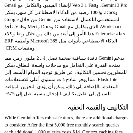
Gemini 3 Pro، وVeo 3.1 Fast لإنشاء الفيديو، والتكامل مع Gmail
وDocs، و1000 رصيد من الذكاء الاصطناعي كل شهر. يمكن
لمستخدمي الأعمال الاستفادة من Gemini من خلال Google
Workspace، الذي يتكامل مع Gmail وDocs وMeet وVids. تأخذ
خطة Enterprise هذا الأمر إلى أبعد من ذلك من خلال ربط وكلاء
الذكاء الاصطناعي بأدوات مثل Microsoft 365 وأنظمة ERP
ومنصات CRM.
يدعم Gemini نافذة سياقية ضخمة تصل إلى 2 مليون رمز، مما
يمنحه القدرة على التعامل مع مدخلات واسعة النطاق. يمكن
للمطورين تحسين التكاليف عن طريق توجيه المهام الأبسط إلى
Flash-Lite، مما يوفر نماذج ذات مستوى أعلى للاستعلامات
المعقدة. بالإضافة إلى ذلك، يمكن أن يؤدي التخزين المؤقت
للسياق إلى تقليل تكاليف الإدخال بنسبة تصل إلى 75%.
التكاليف والقيمة الخفية
While Gemini offers robust features, there are additional charges
to consider. After the first 5,000 free monthly search queries,
each additional 1,000 queries costs $14. Context caching fees