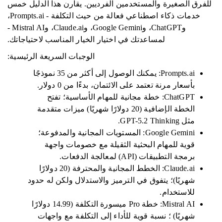
للفرق الصغيرة والمستخدمين الفرديين. يقارن هذا الدليل خمس
خدمات ذكاء اصطناعي فعالة من حيث التكلفة - Prompts.ai،
وChatGPT، وGoogle Gemini، وClaude.ai، وMistral AI -
لمساعدتك في اختيار الخيار المناسب لاحتياجاتك.
الوجبات السريعة الرئيسية:
Prompts.ai: يمكنك الوصول إلى أكثر من 35 نموذجًا
بأسعار مرنة تعتمد على الائتمان، بدءًا من 0 دولار.
ChatGPT: خطة مجانية للمهام الأساسية؛ تفتح
الخطة الإضافية (20 دولارًا شهريًا) ميزات متقدمة
مثل GPT-5.2 Thinking.
Google Gemini: المستويات المجانية والمدفوعة؛
قوية للمهام البحثية الثقيلة مع خصومات واجهة
برمجة التطبيقات (API) لمعالجة الدفعات.
Claude.ai: الخطط المجانية والمحترفة (20 دولارًا
شهريًا)؛ يتفوق في الترميز والاستدلال ولكن له حدود
للاستخدام.
Mistral AI: خطة Pro ميسورة التكلفة (14.99 دولارًا
شهريًا) ؛ نسبة قوية للأداء إلى التكلفة مع واجهات