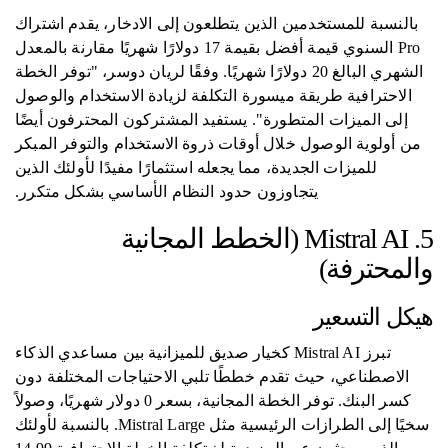
بالنسبة للمستخدمين الذين يتطلعون إلى الادخار، يقدم اشتراك
Pro السنوي قيمة أفضل بقيمة 17 دولارًا شهريًا مقارنة بالمعدل
الشهري البالغ 20 دولارًا شهريًا. وفقًا لريان دوسر، "توفر الخطة
الاحترافية طريقة ميسورة التكلفة لزيادة الاستخدام والوصول
إلى الميزات المتطورة". يستفيد المشتركون المحترفون أيضًا
من أولوية الوصول خلال أوقات ذروة الاستخدام والتوفر المبكر
للميزات الجديدة، مما يجعله استثمارًا مفيدًا لأولئك الذين
يتجاوزون حدود النظام الأساسي بشكل متكرر.
5. Mistral AI (الخطط المجانية
والمحترفة)
هيكل التسعير
تبرز Mistral AI كخيار صديق للميزانية بين مساعدي الذكاء
الاصطناعي، حيث تقدم خططًا تلبي الاحتياجات المختلفة دون
كسر البنك. توفر الخطة المجانية، بسعر 0 دولار شهريًا، وصولاً
سخيًا إلى الطرازات الرئيسية مثل Mistral Large. بالنسبة لأولئك