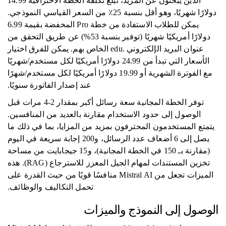
الذين يبحثون عن المزيد، تبلغ تكلفة الخطة الاحترافية 14.99
دولارًا شهريًا، وهو أقل بنسبة 25٪ من السعر القياسي النموذجي.
يمكن للطلاب الاستفادة من خطة Pro المخفضة بقيمة 6.99
دولارًا أمريكيًا شهريًا (توفير بنسبة 53%) عن طريق التحقق من
عنوان البريد الإلكتروني .edu الخاص بهم. يمكن للفرق اختيار
الأسعار التي تبدأ من 24.99 دولارًا أمريكيًا لكل مستخدم/شهريًا
مع الفوترة الشهرية أو 19.99 دولارًا أمريكيًا لكل مستخدم/شهرًا
عند إصدار الفاتورة سنويًا.
توفر الخطة المجانية سعة رسائل أكبر بمقدار 2-4 مرات قبل
الوصول إلى حدود الاستخدام مقارنة بالعديد من المنافسين.
يتمتع المستخدمون المحترفون بمزيد من المزايا، بما في ذلك ما
يصل إلى 6 أضعاف عدد الرسائل، و200 إجابة سريعة في اليوم
(مقارنة بـ 150 في الخطة المجانية)، و15 جيجابايت من مساحة
تخزين المستندات لمهام الجيل المعزز للاسترجاع (RAG). هذه
الميزات تجعل من Mistral AI منافسًا قويًا من حيث القدرة على
تحمل التكاليف والوظائف.
الوصول إلى النموذج والميزات