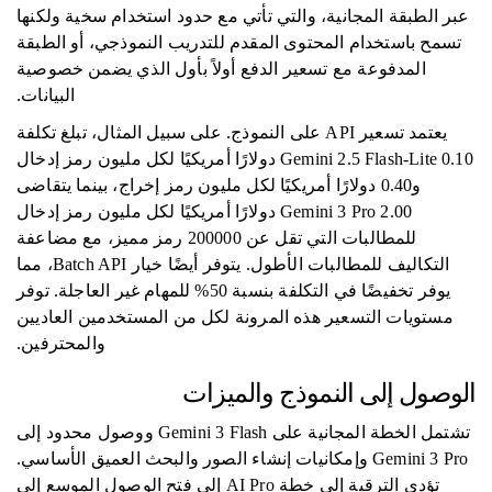
عبر الطبقة المجانية، والتي تأتي مع حدود استخدام سخية ولكنها
تسمح باستخدام المحتوى المقدم للتدريب النموذجي، أو الطبقة
المدفوعة مع تسعير الدفع أولاً بأول الذي يضمن خصوصية
البيانات.
يعتمد تسعير API على النموذج. على سبيل المثال، تبلغ تكلفة
Gemini 2.5 Flash-Lite 0.10 دولارًا أمريكيًا لكل مليون رمز إدخال
و0.40 دولارًا أمريكيًا لكل مليون رمز إخراج، بينما يتقاضى
Gemini 3 Pro 2.00 دولارًا أمريكيًا لكل مليون رمز إدخال
للمطالبات التي تقل عن 200000 رمز مميز، مع مضاعفة
التكاليف للمطالبات الأطول. يتوفر أيضًا خيار Batch API، مما
يوفر تخفيضًا في التكلفة بنسبة 50% للمهام غير العاجلة. توفر
مستويات التسعير هذه المرونة لكل من المستخدمين العاديين
والمحترفين.
الوصول إلى النموذج والميزات
تشتمل الخطة المجانية على Gemini 3 Flash ووصول محدود إلى
Gemini 3 Pro وإمكانيات إنشاء الصور والبحث العميق الأساسي.
تؤدي الترقية إلى خطة AI Pro إلى فتح الوصول الموسع إلى